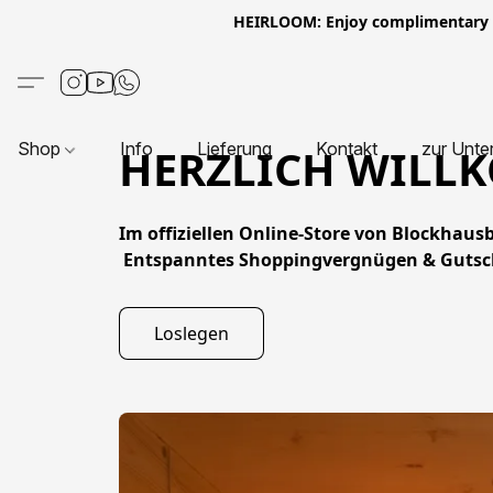
HEIRLOOM: Enjoy complimentary Eur
Shop
Info
Lieferung
Kontakt
zur Unte
HERZLICH WIL
Im offiziellen Online-Store von Blockha
Loslegen