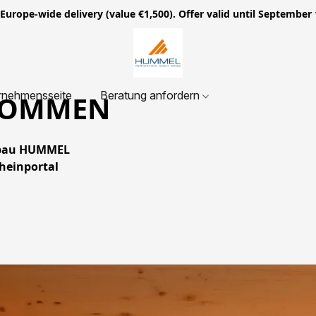
ope-wide delivery (value €1,500). Offer valid until September 
rnehmensseite
Beratung anfordern
LKOMMEN
usbau HUMMEL